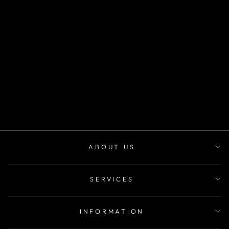
SKU TL 837
m²
desde
$22.900
ABOUT US
SERVICES
INFORMATION