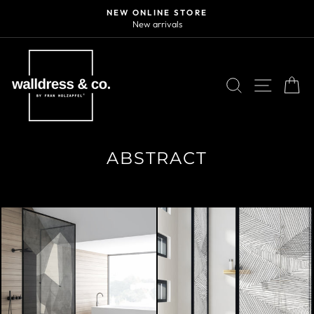
Skip
NEW ONLINE STORE
to
New arrivals
Pause
content
slideshow
SEARCH
SITE N
C
ABSTRACT