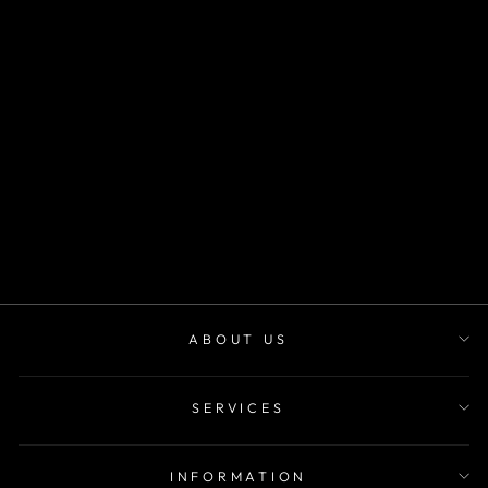
SKU TL 827
m²
desde
$22.900
ABOUT US
SERVICES
INFORMATION