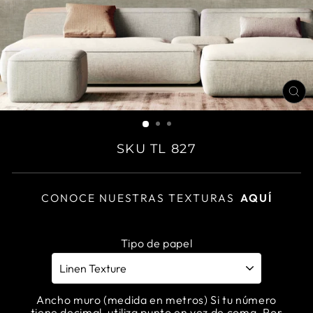
CL
(E
SKU TL 827
CONOCE NUESTRAS TEXTURAS
AQUÍ
Tipo de papel
Ancho muro (medida en metros) Si tu número
tiene decimal, utiliza punto en vez de coma. Por