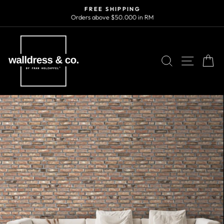
Skip
FREE SHIPPING
to
Orders above $50.000 in RM
Pause
content
slideshow
SEARCH
SITE N
C