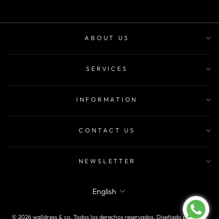
ABOUT US
SERVICES
INFORMATION
CONTACT US
NEWSLETTER
LANGUAGE
English
© 2026 walldress & co.
Todos los derechos reservados. Diseñado por
MOR