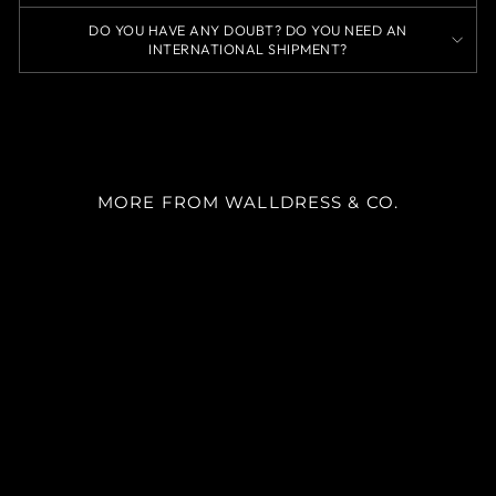
DO YOU HAVE ANY DOUBT? DO YOU NEED AN
INTERNATIONAL SHIPMENT?
MORE FROM WALLDRESS & CO.
SKU 5054
m²
desde
$22.900