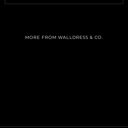
MORE FROM WALLDRESS & CO.
SKU 5051
m²
desde
$22.900