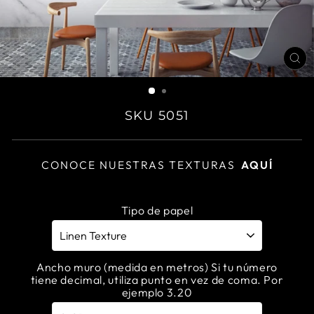
CL
(E
SKU 5051
CONOCE NUESTRAS TEXTURAS
AQUÍ
Tipo de papel
Ancho muro (medida en metros) Si tu número
tiene decimal, utiliza punto en vez de coma. Por
ejemplo 3.20