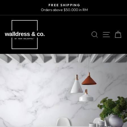
Skip
FREE SHIPPING
to
Orders above $50.000 in RM
Pause
content
slideshow
SEARCH
SITE N
C