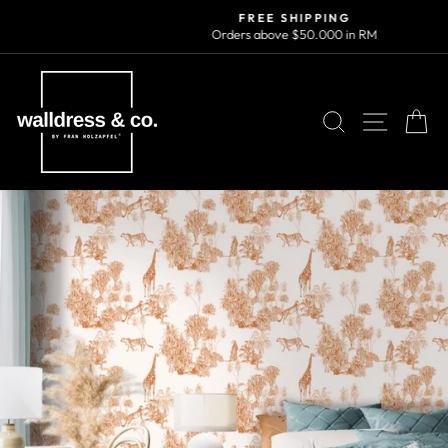
Skip
FREE SHIPPING
to
Orders above $50.000 in RM
Pause
content
slideshow
SEARCH
SITE N
C