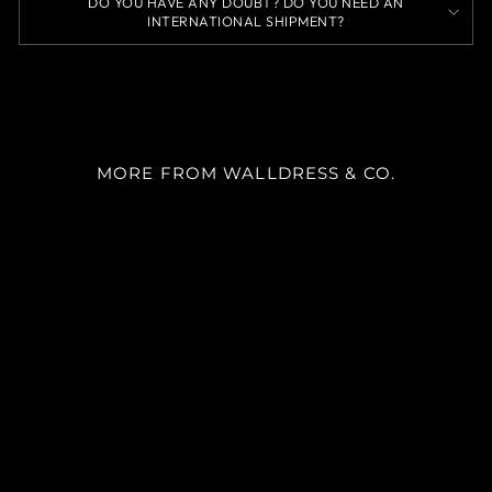
DO YOU HAVE ANY DOUBT? DO YOU NEED AN
INTERNATIONAL SHIPMENT?
MORE FROM WALLDRESS & CO.
SKU 3002
m²
desde
$22.900