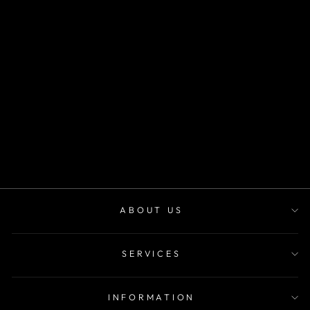
SKU 1017
m²
desde
$22.900
ABOUT US
SERVICES
INFORMATION